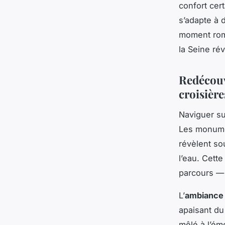
confort cert
s’adapte à 
moment roma
la Seine ré
Redécouvr
croisière
Naviguer su
Les monumen
révèlent sou
l’eau. Cett
parcours —
L’
ambiance 
apaisant du
mêlé à l’ém