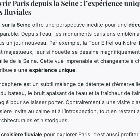
ir Paris depuis la Seine : l’expérience uniq
s fluviales
 sur la Seine
offre une perspective inédite pour une
déc
arable. Depuis l’eau, les monuments parisiens embléma
us un jour nouveau. Par exemple, la Tour Eiffel ou Notr
t majestueux, leur silhouette se dessine magnifiquement
quille de la Seine. Cette vue imprenable et changeante à 
tribue à une
expérience unique
.
tmosphère est un subtil mélange de détente et d’émerveil
du bateau, le bruit apaisant de l’eau et la fraîcheur de l’ai
égié pour se laisser porter. Contrairement à une visite cl
isière invite au calme et à l’introspection, tout en restant 
chitecturales et historiques.
e
croisière fluviale
pour explorer Paris, c’est aussi profiter