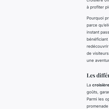
à profiter 
Pourquoi p
parce qu’el
instant pas
bénéficiant
redécouvrir 
de visiteur
une aventu
Les diffé
La
croisière
goûts, gara
Parmi les o
promenade 