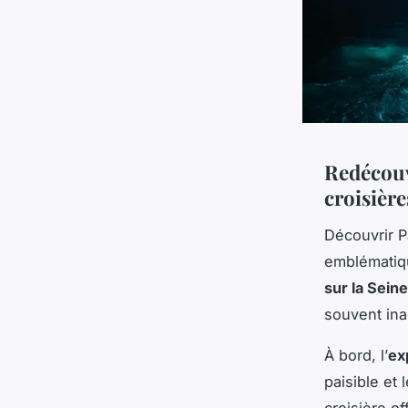
Redécouvr
croisière
Découvrir P
emblématiq
sur la Seine
souvent ina
À bord, l’
ex
paisible et 
croisière of