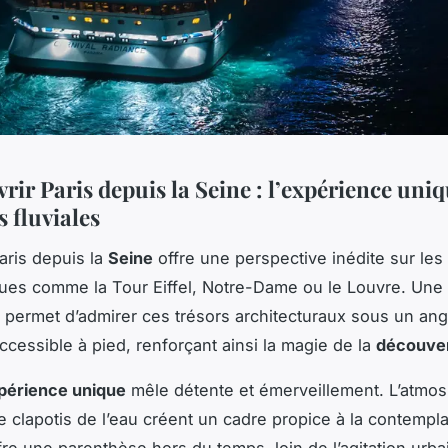
ir Paris depuis la Seine : l’expérience uniq
s fluviales
aris depuis la
Seine
offre une perspective inédite sur l
ues comme la Tour Eiffel, Notre-Dame ou le Louvre. Une
permet d’admirer ces trésors architecturaux sous un angl
ccessible à pied, renforçant ainsi la magie de la
découver
périence unique
mêle détente et émerveillement. L’atmo
le clapotis de l’eau créent un cadre propice à la contempla
fre une parenthèse hors du temps, loin de l’agitation urbai