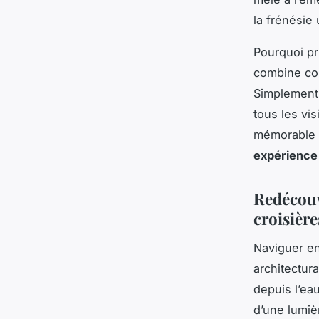
la frénésie 
Pourquoi pri
combine con
Simplement a
tous les vis
mémorable d
expérience
Redécouvr
croisière
Naviguer e
architectur
depuis l’e
d’une lumièr