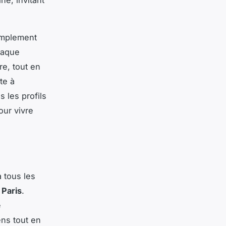
implement
Chaque
re, tout en
te à
s les profils
our vivre
 tous les
 Paris
.
e
ns tout en