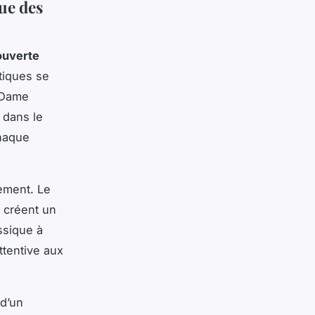
ue des
ouverte
tiques se
e-Dame
 dans le
chaque
lement. Le
r créent un
assique à
attentive aux
 d’un