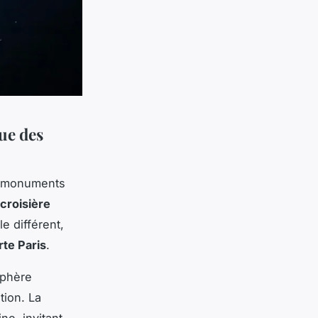
ue des
es monuments
croisière
e différent,
te Paris
.
sphère
tion. La
ne, invitant