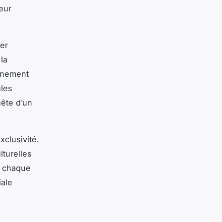
eur
er
la
vénement
ules
uête d’un
xclusivité.
lturelles
t chaque
iale