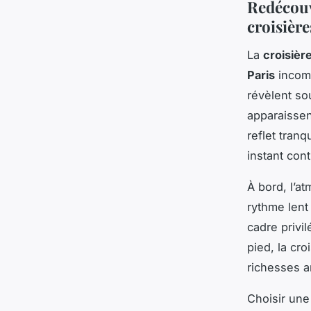
Redécouvr
croisière
La
croisière
Paris
incomp
révèlent so
apparaissen
reflet tran
instant con
À bord, l’a
rythme lent 
cadre privil
pied, la cro
richesses ar
Choisir un