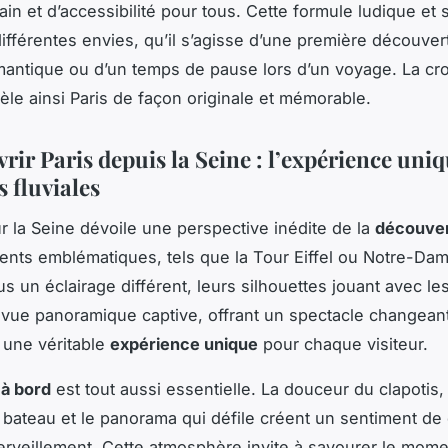
ain et d’accessibilité pour tous. Cette formule ludique et 
différentes envies, qu’il s’agisse d’une première découver
ntique ou d’un temps de pause lors d’un voyage. La cro
vèle ainsi Paris de façon originale et mémorable.
ir Paris depuis la Seine : l’expérience uniq
s fluviales
r la Seine dévoile une perspective inédite de la
découver
ts emblématiques, tels que la Tour Eiffel ou Notre-Dam
s un éclairage différent, leurs silhouettes jouant avec les
e vue panoramique captive, offrant un spectacle changeant
 une véritable
expérience unique
pour chaque visiteur.
à bord
est tout aussi essentielle. La douceur du clapotis,
 bateau et le panorama qui défile créent un sentiment de
erveillement. Cette atmosphère invite à savourer le momen