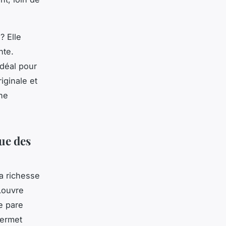
? Elle
nte.
idéal pour
iginale et
ne
ue des
la richesse
 Louvre
e pare
ermet