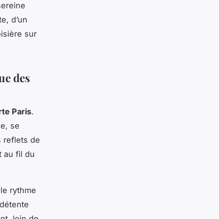
sereine
te, d’un
isière sur
ue des
te Paris
.
e, se
 reflets de
 au fil du
 le rythme
 détente
t, loin de