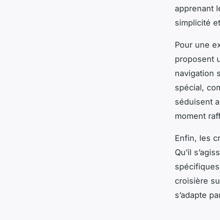
apprenant l
simplicité e
Pour une ex
proposent u
navigation 
spécial, co
séduisent a
moment raff
Enfin, les 
Qu’il s’agis
spécifiques
croisière su
s’adapte pa