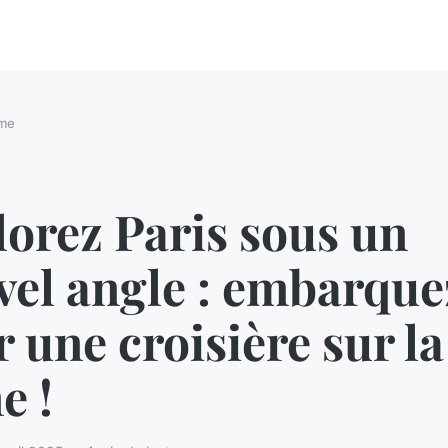
sme
orez Paris sous un
vel angle : embarque
 une croisière sur la
e !