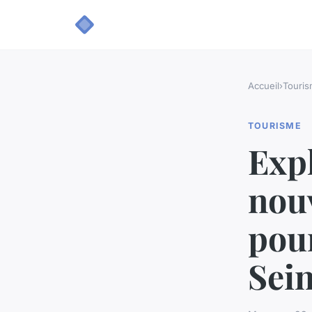
Accueil
›
Touri
TOURISME
Expl
nou
pour
Sein